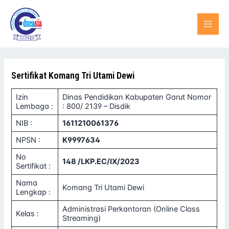
Lewati
MAI
ke
konten
MEN
Sertifikat Komang Tri Utami Dewi
Izin
Dinas Pendidikan Kabupaten Garut Nomor
Lembaga :
: 800/ 2139 – Disdik
NIB :
1611210061376
NPSN :
K9997634
No
148 /LKP.EC/IX/2023
Sertifikat :
Nama
Komang Tri Utami Dewi
Lengkap :
Administrasi Perkantoran (Online Class
Kelas :
Streaming)