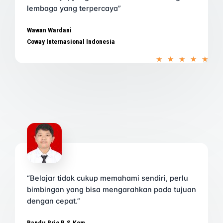
lembaga yang terpercaya”
Wawan Wardani
Coway Internasional Indonesia
R
★
★
★
★
★
a
t
e
d
5
o
u
t
o
f
5
“Belajar tidak cukup memahami sendiri, perlu
bimbingan yang bisa mengarahkan pada tujuan
dengan cepat.”
Pandu Prio P. S.Kom