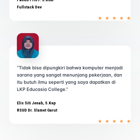
Fullstack Dev
R
★
★
★
★
★
a
t
e
d
5
o
u
t
o
f
“Tidak bisa dipungkiri bahwa komputer menjadi
5
sarana yang sangat menunjang pekerjaan, dan
itu butuh ilmu seperti yang saya dapatkan di
LKP Educasia College.”
Elis Siti Jenab, S.Kep
RSUD Dr. Slamet Garut
R
★
★
★
★
★
a
t
e
d