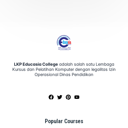
5
o
u
t
o
f
5
LKP Educasia College
adalah salah satu Lembaga
Kursus dan Pelatihan Komputer dengan legalitas Izin
Operasional Dinas Pendidikan
Popular Courses