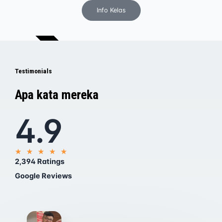
Info Kelas
REGULER
Testimonials
Apa kata mereka
4.9
R
★
★
★
★
★
a
2,394 Ratings
t
e
Google Reviews
d
5
o
u
t