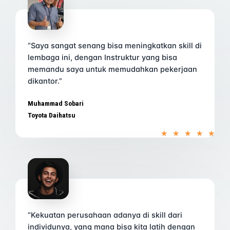
o
f
5
“Saya sangat senang bisa meningkatkan skill di
lembaga ini, dengan Instruktur yang bisa
memandu saya untuk memudahkan pekerjaan
dikantor.”
Muhammad Sobari
Toyota Daihatsu
R
★
★
★
★
★
a
t
e
d
5
o
u
t
o
f
“Kekuatan perusahaan adanya di skill dari
5
individunya, yang mana bisa kita latih dengan