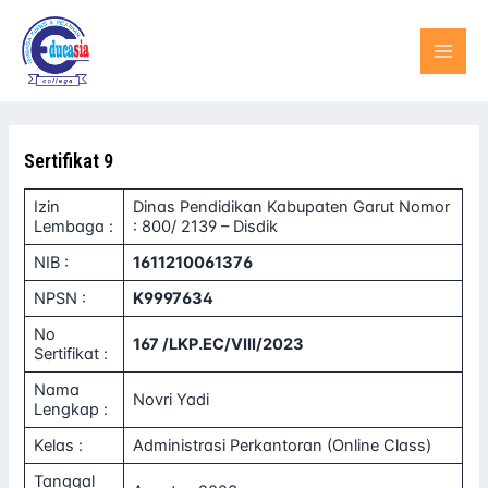
Lewati
MAI
ke
konten
MEN
Sertifikat 9
Izin
Dinas Pendidikan Kabupaten Garut Nomor
Lembaga :
: 800/ 2139 – Disdik
NIB :
1611210061376
NPSN :
K9997634
No
167 /LKP.EC/VIII/2023
Sertifikat :
Nama
Novri Yadi
Lengkap :
Kelas :
Administrasi Perkantoran (Online Class)
Tanggal