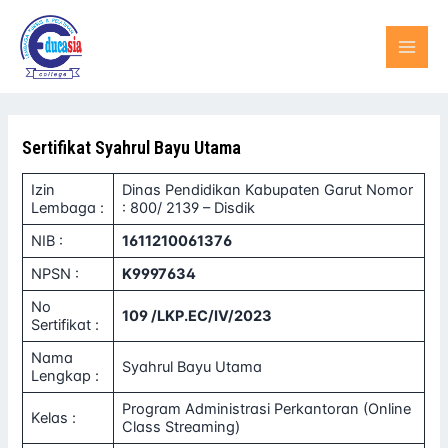
Lewati
MAI
ke
konten
MEN
Sertifikat Syahrul Bayu Utama
Izin
Dinas Pendidikan Kabupaten Garut Nomor
Lembaga :
: 800/ 2139 – Disdik
NIB :
1611210061376
NPSN :
K9997634
No
109 /LKP.EC/IV/2023
Sertifikat :
Nama
Syahrul Bayu Utama
Lengkap :
Program Administrasi Perkantoran (Online
Kelas :
Class Streaming)