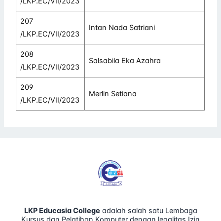
/LKP.EC/VII/2023
207
Intan Nada Satriani
/LKP.EC/VII/2023
208
Salsabila Eka Azahra
/LKP.EC/VII/2023
209
Merlin Setiana
/LKP.EC/VII/2023
LKP Educasia College
adalah salah satu Lembaga
Kursus dan Pelatihan Komputer dengan legalitas Izin