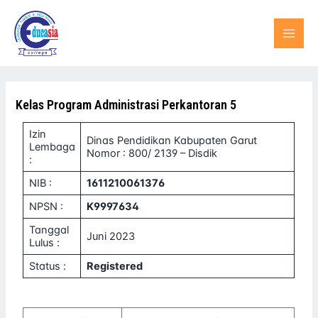
Lewati
MAI
ke
konten
MEN
Kelas Program Administrasi Perkantoran 5
Izin
Dinas Pendidikan Kabupaten Garut
Lembaga
Nomor : 800/ 2139 – Disdik
:
NIB :
1611210061376
NPSN :
K9997634
Tanggal
Juni 2023
Lulus :
Status :
Registered